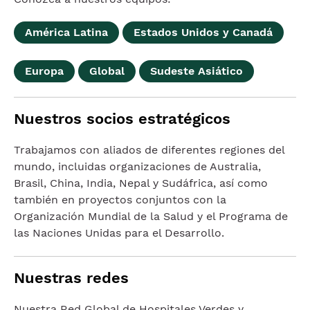
América Latina
Estados Unidos y Canadá
Europa
Global
Sudeste Asiático
Image
Imagen
Nuestros socios estratégicos
Trabajamos con aliados de diferentes regiones del
mundo, incluidas organizaciones de Australia,
Brasil, China, India, Nepal y Sudáfrica, así como
también en proyectos conjuntos con la
Organización Mundial de la Salud y el Programa de
las Naciones Unidas para el Desarrollo.
Imagen
Nuestras redes
Nuestra Red Global de Hospitales Verdes y