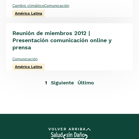
Cambio climático
Comunicación
América Latina
Reunión de miembros 2012 |
Presentación comunicación online y
prensa
Comunicación
América Latina
Página
1
Siguiente
Siguiente
Última
Último
actual
página
página
VOLVER ARRIBA